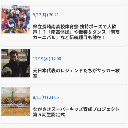
5/12(月) 20:21
県立長崎南高校体育祭 独特ポーズで大歓
声！？「南高体操」や仮装＆ダンス「南高
カーニバル」など伝統種目も健在！
12/19(木) 12:00
元日本代表のレジェンドたちがサッカー教
室
8/11(月) 21:05
ながさきスーパーキッズ育成プロジェクト
第５期生認定式