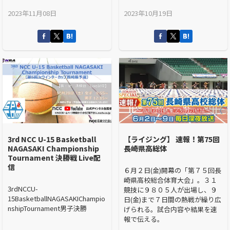
2023年11月08日
2023年10月19日
3rd NCC U-15 Basketball
【ライジング】 速報！第75回
NAGASAKI Championship
長崎県高総体
Tournament 決勝戦 Live配
信
６月２日(金)開幕の「第７５回長
崎県高校総合体育大会」。３１
3rdNCCU-
競技に９８０５人が出場し、９
15BasketballNAGASAKIChampio
日(金)まで７日間の熱戦が繰り広
nshipTournament男子決勝
げられる。試合内容や結果を速
報で伝える。