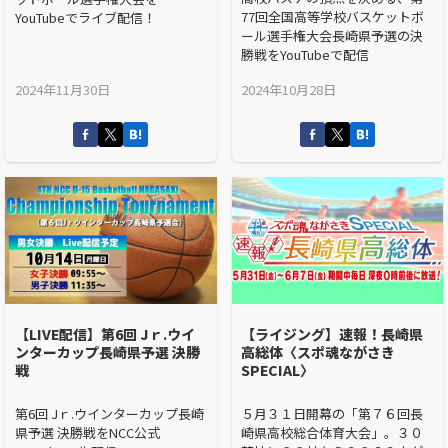
77回全国高等学校バスケットボ
YouTubeでライブ配信！
ール選手権大会長崎県予選の決
勝戦をYouTubeで配信
2024年11月30日
2024年10月28日
【LIVE配信】第6回 Jｒ.ウイ
【ライジング】速報！長崎県
ンターカップ長崎県予選 決勝
高総体〈スポ魂ながさき
戦
SPECIAL〉
第6回 Jｒ.ウインターカップ長崎
５月３１日開幕の「第７６回長
県予選 決勝戦をNCC公式
崎県高校総合体育大会」。３０