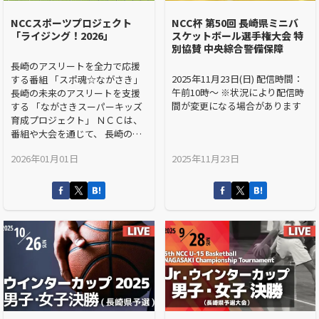
NCCスポーツプロジェクト
NCC杯 第50回 長崎県ミニバ
「ライジング！2026」
スケットボール選手権大会 特
別協賛 中央綜合警備保障
長崎のアスリートを全力で応援
2025年11月23日(日) 配信時間：
する番組 「スポ魂☆ながさき」
午前10時～ ※状況により配信時
長崎の未来のアスリートを支援
間が変更になる場合があります
する 「ながさきスーパーキッズ
育成プロジェクト」 ＮＣＣは、
番組や大会を通じて、 長崎のア
スリートをサポートしてきまし
2026年01月01日
2025年11月23日
た。 そして、２０２４年 ＮＣＣ
はすべてのスポーツとつなが
る。 長崎を、そしてスポーツ
を、さらに熱くします！