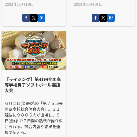
2023年10月19日
2023年06月01日
【ライジング】第41回全国高
等学校男子ソフトボール選抜
大会
６月２日(金)開幕の「第７５回長
崎県高校総合体育大会」。３１
競技に９８０５人が出場し、９
日(金)まで７日間の熱戦が繰り広
げられる。試合内容や結果を速
報で伝える。