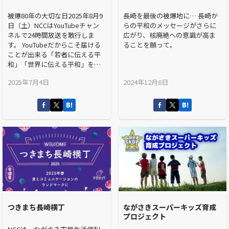
被爆80年の大切な日2025年8月9
長崎を最後の被爆地に… 長崎か
日（土）NCCはYouTubeチャン
らの平和のメッセージがさらに
ネルで24時間放送を敢行しま
広がり、核廃絶への意識が高ま
す。 YouTubeだからこそ届ける
ることを願って。
ことが出来る「若者に伝える平
和」「世界に伝える平和」をテ
ーマに”原爆の日の長崎”をかつ
2025年7月4日
2024年12月6日
てない形で発信していきます。
つきまち長崎横丁
ながさきスーパーキッズ育成
プロジェクト