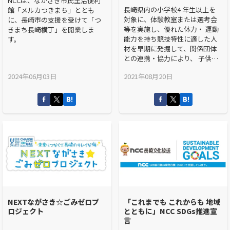
NCCは、ながさき市民生活便利
長崎県内の小学校4 年生以上を
館「メルカつきまち」ととも
対象に、体験教室または選考会
に、長崎市の支援を受けて「つ
等を実施し、優れた体力・ 運動
きまち長崎横丁」を開業しま
能力を持ち競技特性に適した人
す。
材を早期に発掘して、関係団体
との連携・協力により、 子供た
ちの発育段階に応じた計画的・
2024年06月03日
2021年08月20日
継続的な育成を図り、将来オリ
ンピックや国際大会で 活躍する
トップレベルの選手を輩出する
ことを目的としております。
NEXTながさき☆ごみゼロプ
「これまでも これからも 地域
ロジェクト
とともに」NCC SDGs推進宣
言