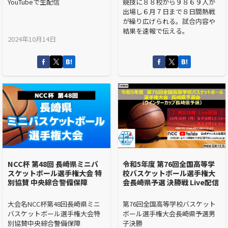
YouTubeで生配信
競技に８８校から９８６９人が
出場し６月７日まで８日間熱戦
が繰り広げられる。試合内容や
結果を速報で伝える。
2024年10月14日
NCC杯 第48回 長崎県ミニバ
令和5年度 第76回全国高等学
スケットボール選手権大会 特
校バスケットボール選手権大
別協賛 中央綜合警備保障
会長崎県予選 決勝戦 Live配信
大会名NCC杯第48回長崎県ミニ
第76回全国高等学校バスケット
バスケットボール選手権大会特
ボール選手権大会長崎県予選男
別協賛中央綜合警備保障
子決勝