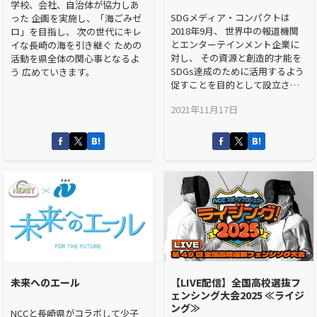
学校、会社、自治体が協力しあ
SDGメディア・コンパクトは
った 企画を実施し、「海ごみゼ
2018年9月、 世界中の報道機関
ロ」を目指し、 次の世代にキレ
とエンターテインメント企業に
イな長崎の海を引き継ぐ ための
対し、 その資源と創造的才能を
活動を県全体の関心事となるよ
SDGs達成のために活用するよう
う 広めていきます。
促すことを目的として設立され
ました。 NCC長崎文化放送は
2021年11月17日
2021年11月、 国連が呼び掛ける
SDGメディア・コンパクトに加
盟しました。 SDGs達成に向け、
メディアとしてその普及・啓発
に努めていきます。
未来へのエール
【LIVE配信】全国高校選抜フ
ェンシング大会2025 ≪ライジ
ング≫
NCCと長崎県がコラボして少子