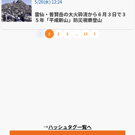
5/20(水) 12:24
雲仙・普賢岳の大火砕流から６月３日で３
５年「平成新山」防災視察登山
1
2
3
...
13
ハッシュタグ一覧へ