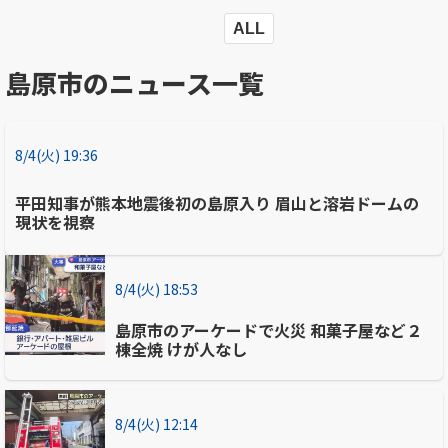
ALL
島原市のニュース一覧
8/4(火) 19:36
平田知事が熊本地震後初の島原入り 眉山と溶岩ドームの
現状を視察
8/4(火) 18:53
島原市のアーケードで火災 和菓子屋など２
棟全焼 けが人なし
8/4(火) 12:14