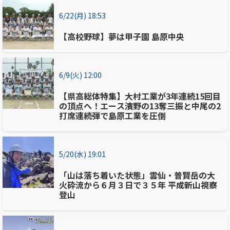
6/22(月) 18:53
【高校野球】夢は甲子園 島原中央
6/9(火) 12:00
【県高総体特集】大村工業が3年連続15回目
の頂点へ！エース濱野の13奪三振と中尾の2
打席連続弾で島原工業を圧倒
5/20(水) 19:01
「山は落ち着いた状態」雲仙・普賢岳の大
火砕流から６月３日で３５年 平成新山視察
登山