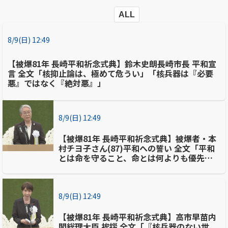
ALL
8/9(日) 12:49
【被爆81年 長崎平和祈念式典】鈴木史朗長崎市長 平和宣
言 全文「核抑止論は、極めて危うい」「核兵器は『必要
悪』ではなく『絶対悪』」
8/9(日) 12:49
【被爆81年 長崎平和祈念式典】被爆者・本
村チヨ子さん(87)平和への誓い 全文「平和
とは命を守ること、命とは何よりも優先さ
れるべきもの」
8/9(日) 12:49
【被爆81年 長崎平和祈念式典】高市早苗内
閣総理大臣 挨拶 全文「『核兵器のない世