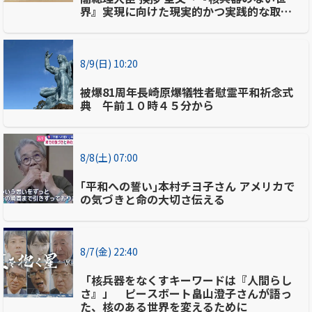
界』実現に向けた現実的かつ実践的な取り
組みを」
8/9(日) 10:20
被爆81周年長崎原爆犠牲者慰霊平和祈念式
典 午前１０時４５分から
8/8(土) 07:00
｢平和への誓い｣本村チヨ子さん アメリカで
の気づきと命の大切さ伝える
8/7(金) 22:40
「核兵器をなくすキーワードは『人間らし
さ』」 ピースボート畠山澄子さんが語っ
た、核のある世界を変えるために