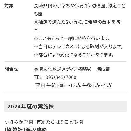
対象
長崎県内の小学校や保育所、幼稚園、認定こど
も園
※抽選で選んだ2か所に、ご希望の苗木を贈
呈。
※こどもたちと一緒に植樹を行います。
※当日はテレビカメラによる取材が入ります。
※都合により変更になることがあります。
問合せ
長崎文化放送メディア戦略局 編成部
TEL : 095（843）7000
（平日 午前10時～12時、午後1時～5時）
2024年度の実施校
つぼみ保育園、有家たちばなこども園
[協賛社]浜松建設