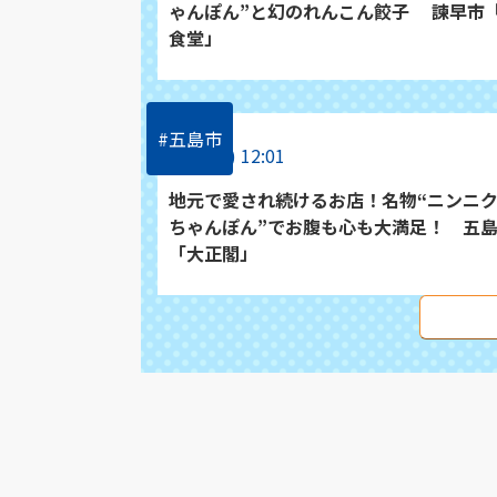
ゃんぽん”と幻のれんこん餃子 諫早市
食堂」
#五島市
7/24(金) 12:01
地元で愛され続けるお店！名物“ニンニ
ちゃんぽん”でお腹も心も大満足！ 五
「大正閣」