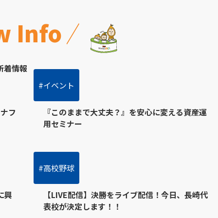
 Info
新着情報
#イベント
8/1(土)
チナフ
『このままで大丈夫？』を安心に変える資産運
用セミナー
#高校野球
7/25(土)
に興
【LIVE配信】決勝をライブ配信！今日、長崎代
表校が決定します！！