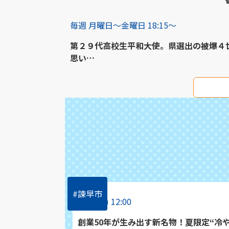
毎週 月曜日～金曜日 18:15～
第２９代高校生平和大使。県選出の被爆４
思い…
#諫早市
7/27(月) 12:00
創業50年が生み出す新名物！夏限定“冷