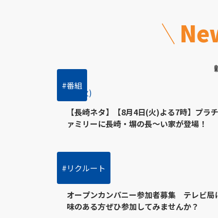
New
#番組
8/4(火)
【長崎ネタ】【8月4日(火)よる7時】プラ
ァミリーに長崎・塀の長～い家が登場！
#リクルート
7/28(火)
オープンカンパニー参加者募集 テレビ局
味のある方ぜひ参加してみませんか？