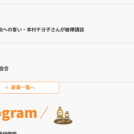
和への誓い・本村チヨ子さんが被爆講話
会合
新着一覧へ
ogram
番組情報