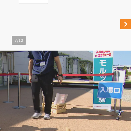
7
/
10