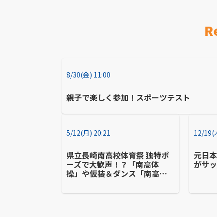
R
8/30(金) 11:00
親子で楽しく参加！スポーツテスト
5/12(月) 20:21
12/19(
県立長崎南高校体育祭 独特ポ
元日
ーズで大歓声！？「南高体
がサ
操」や仮装＆ダンス「南高カ
ーニバル」など伝統種目も健
在！