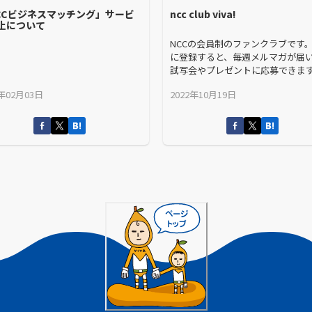
CCビジネスマッチング」サービ
ncc club viva!
止について
NCCの会員制のファンクラブです
に登録すると、毎週メルマガが届
試写会やプレゼントに応募できま
5年02月03日
2022年10月19日