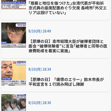
｢尊厳と地位を傷つけた｣台湾代表が平和祈
念式典の座席配置めぐり欠席 長崎市｢外交エ
リアは設けていない｣
8/10(月) 18:49
【原爆の日】高市総理大臣が被爆者団体と
面会 “被爆体験者”に言及｢被爆者と同等の医
療費助成を着実に実施｣
8/10(月) 18:34
【原爆の日】「痛恨のエラー」鈴木市長が
平和宣言を１行読み飛ばし陳謝
8/10(月) 18:30