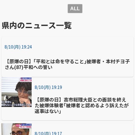
ALL
県内のニュース一覧
8/10(月) 19:24
【原爆の日】｢平和とは命を守ること｣被爆者・本村チヨ子
さん(87)平和への誓い
8/10(月) 19:19
【原爆の日】高市総理大臣との面談を終え
た被爆体験者｢被爆者と認めるよう訴えたが
返事はない｣
8/10(月) 19:17