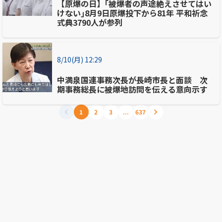
【原爆の日】｢被爆者の声途絶えさせてはい
けない｣8月9日原爆投下から81年 平和祈念
式典3790人が参列
8/10(月) 12:29
中満泉国連事務次長が長崎市長と面談 次
期事務総長に被爆地訪問を伝える意向示す
1
2
3
...
637