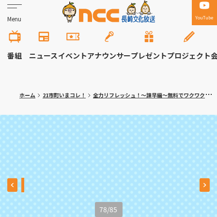
YouTube
Menu
番組
ニュース
イベント
アナウンサー
プレゼント
プロジェクト
ホーム
21市町いまコレ！
全力リフレッシュ！～諫早編～無料でワクワク体験！大人の隠れ家カフェも
78
/
85