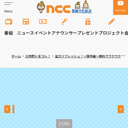
YouTube
Menu
番組
ニュース
イベント
アナウンサー
プレゼント
プロジェクト
ホーム
21市町いまコレ！
全力リフレッシュ！～諫早編～無料でワクワク体験！大人の隠れ家カフェも
27
/
85