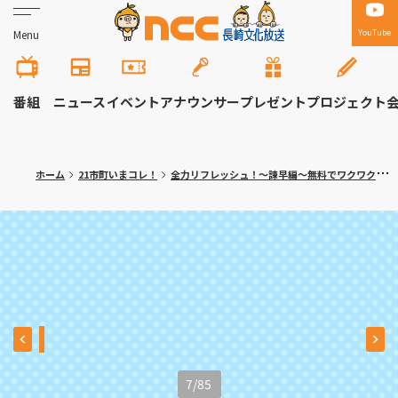
YouTube
Menu
番組
ニュース
イベント
アナウンサー
プレゼント
プロジェクト
ホーム
21市町いまコレ！
全力リフレッシュ！～諫早編～無料でワクワク体験！大人の隠れ家カフェも
7
/
85