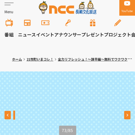
YouTube
Menu
番組
ニュース
イベント
アナウンサー
プレゼント
プロジェクト
ホーム
21市町いまコレ！
全力リフレッシュ！～諫早編～無料でワクワク体験！大人の隠れ家カフェも
73
/
85