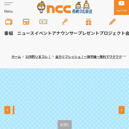
YouTube
Menu
番組
ニュース
イベント
アナウンサー
プレゼント
プロジェクト
ホーム
21市町いまコレ！
全力リフレッシュ！～諫早編～無料でワクワク体験！大人の隠れ家カフェも
9
/
85