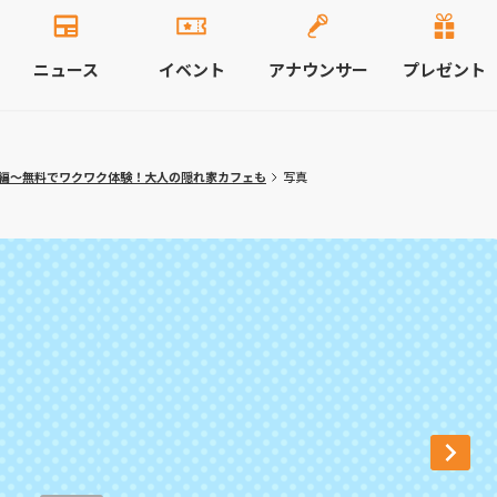
ニュース
イベント
アナウンサー
プレゼント
編～無料でワクワク体験！大人の隠れ家カフェも
写真