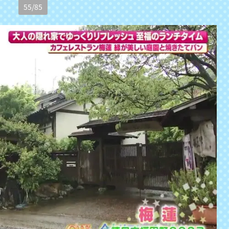
55
/
85