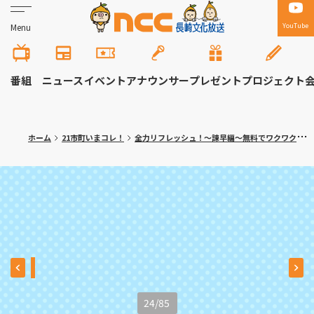
YouTube
Menu
番組
ニュース
イベント
アナウンサー
プレゼント
プロジェクト
ホーム
21市町いまコレ！
全力リフレッシュ！～諫早編～無料でワクワク体験！大人の隠れ家カフェも
24
/
85