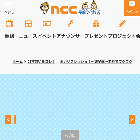
YouTube
Menu
番組
ニュース
イベント
アナウンサー
プレゼント
プロジェクト
ホーム
21市町いまコレ！
全力リフレッシュ！～諫早編～無料でワクワク体験！大人の隠れ家カフェも
77
/
85