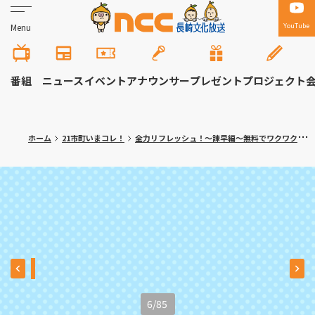
YouTube
Menu
番組
ニュース
イベント
アナウンサー
プレゼント
プロジェクト
ホーム
21市町いまコレ！
全力リフレッシュ！～諫早編～無料でワクワク体験！大人の隠れ家カフェも
6
/
85