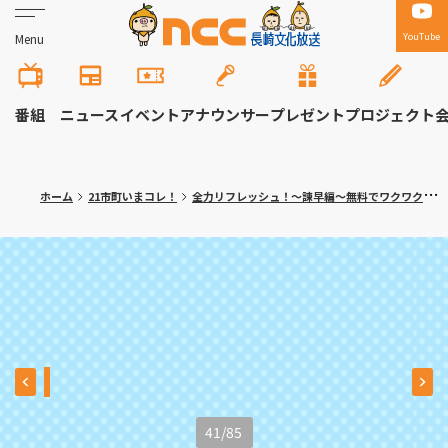
YouTube
Menu
番組
ニュース
イベント
アナウンサー
プレゼント
プロジェクト
ホーム
21市町いまコレ！
全力リフレッシュ！～諫早編～無料でワクワク体験！大人の隠れ家カフェも
41
/
85