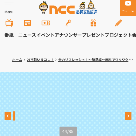
YouTube
Menu
番組
ニュース
イベント
アナウンサー
プレゼント
プロジェクト
ホーム
21市町いまコレ！
全力リフレッシュ！～諫早編～無料でワクワク体験！大人の隠れ家カフェも
44
/
85