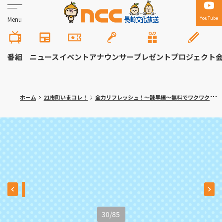
YouTube
Menu
番組
ニュース
イベント
アナウンサー
プレゼント
プロジェクト
ホーム
21市町いまコレ！
全力リフレッシュ！～諫早編～無料でワクワク体験！大人の隠れ家カフェも
30
/
85