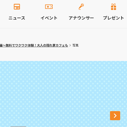
ニュース
イベント
アナウンサー
プレゼント
編～無料でワクワク体験！大人の隠れ家カフェも
写真