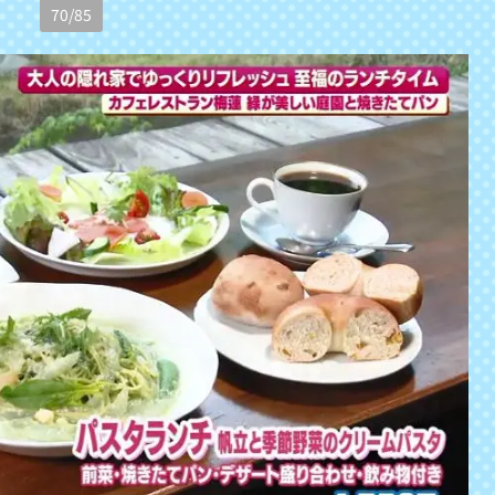
70
/
85