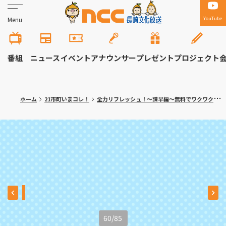
YouTube
Menu
番組
ニュース
イベント
アナウンサー
プレゼント
プロジェクト
ホーム
21市町いまコレ！
全力リフレッシュ！～諫早編～無料でワクワク体験！大人の隠れ家カフェも
60
/
85