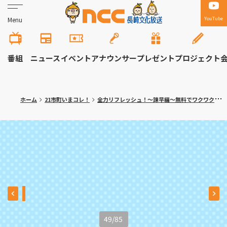
YouTube
Menu
番組
ニュース
イベント
アナウンサー
プレゼント
プロジェクト
ホーム
21市町いまコレ！
全力リフレッシュ！～諫早編～無料でワクワク体験！大人の隠れ家カフェも
49
/
85