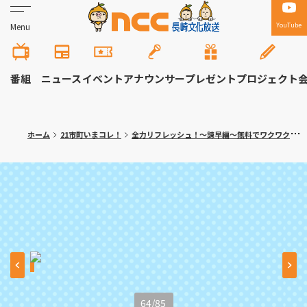
YouTube
Menu
番組
ニュース
イベント
アナウンサー
プレゼント
プロジェクト
ホーム
21市町いまコレ！
全力リフレッシュ！～諫早編～無料でワクワク体験！大人の隠れ家カフェも
64
/
85