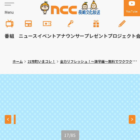
YouTube
Menu
番組
ニュース
イベント
アナウンサー
プレゼント
プロジェクト
ホーム
21市町いまコレ！
全力リフレッシュ！～諫早編～無料でワクワク体験！大人の隠れ家カフェも
17
/
85