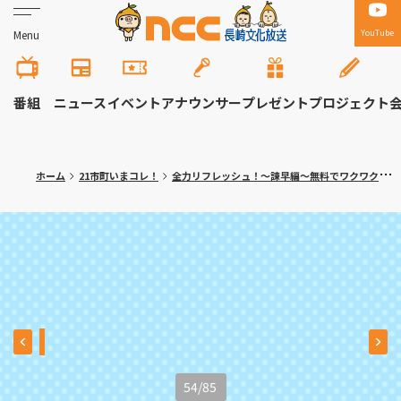
YouTube
Menu
番組
ニュース
イベント
アナウンサー
プレゼント
プロジェクト
ホーム
21市町いまコレ！
全力リフレッシュ！～諫早編～無料でワクワク体験！大人の隠れ家カフェも
54
/
85