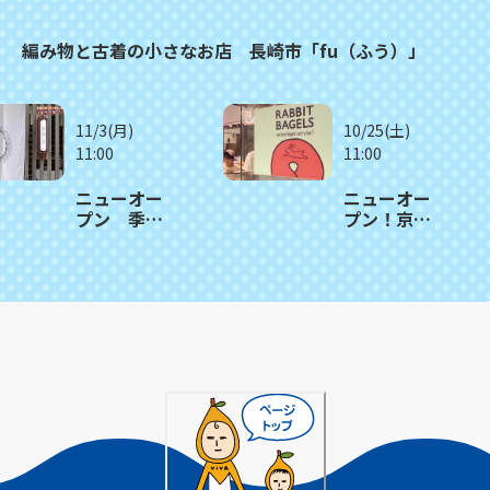
！ 編み物と古着の小さなお店 長崎市「fu（ふう）」
11/3(月)
10/25(土)
11:00
11:00
ニューオー
ニューオー
プン 季節
プン！京都
感たっぷり
発祥のベー
の和菓子と
グル専門
抹茶 長崎
店 長崎市
市「茶房 点
「RABBIT
（さぼうて
BAGELS（ラ
ん）」
ビットベー
グル）」