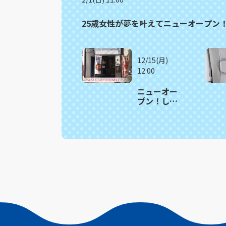
25歳女性が夢を叶えてニューオープン
12/15(月)
12:00
ニューオー
プン！しっ
とりふわふ
わ「カステ
ラドーナ
ツ」 長崎
市「cafe＆
bar
HOMIES」