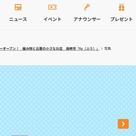
ニュース
イベント
アナウンサー
プレゼント
ューオープン！ 編み物と古着の小さなお店 長崎市「fu（ふう）」
写真