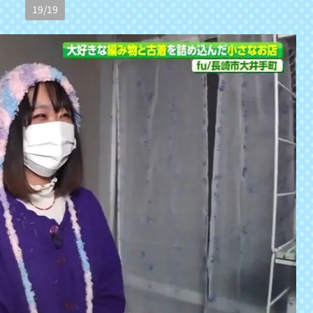
19
/
19