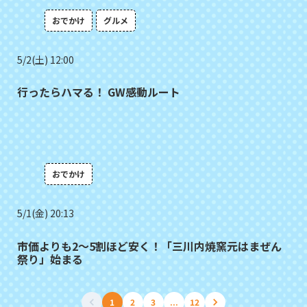
おでかけ
グルメ
5/2(土) 12:00
行ったらハマる！ GW感動ルート
おでかけ
5/1(金) 20:13
市価よりも2～5割ほど安く！「三川内焼窯元はまぜん
祭り」始まる
1
2
3
...
12