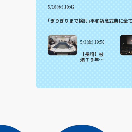
5/16(木) 19:42
｢ぎりぎりまで検討｣平和祈念式典に全て
5/3(金) 19:58
【長崎】被
爆７９年長
崎平和宣言
文起草委員
会が初会
合 米映画
「オッペン
ハイマー」
取り上げる
べきとの意
見も…その
理由は？