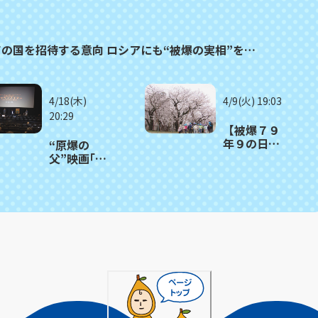
の国を招待する意向 ロシアにも“被爆の実相”を…
4/18(木)
4/9(火) 19:03
20:29
【被爆７９
年９の日】
“原爆の
娘しのぶ母
父”映画｢オ
の思い”嘉代
ッペンハイ
子桜”長崎市
マー｣公開記
立城山小学
念トークイ
校に咲く
ベント
桜 平和伝
える２世を
各地に植樹