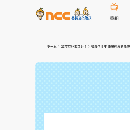
番組
ホーム
21市町いまコレ！
被爆７９年 原爆死没者名