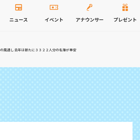
ニュース
イベント
アナウンサー
プレゼント
簿の風通し 去年は新たに３３２２人分の名簿が奉安