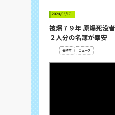
2024/05/17
被爆７９年 原爆死没
２人分の名簿が奉安
長崎市
ニュース