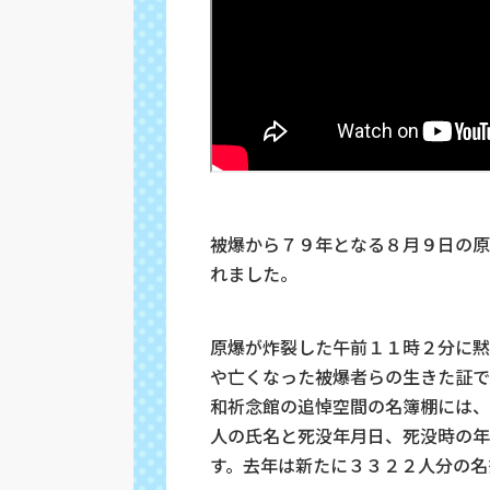
被爆から７９年となる８月９日の原
れました。
原爆が炸裂した午前１１時２分に黙
や亡くなった被爆者らの生きた証で
和祈念館の追悼空間の名簿棚には、
人の氏名と死没年月日、死没時の年
す。去年は新たに３３２２人分の名