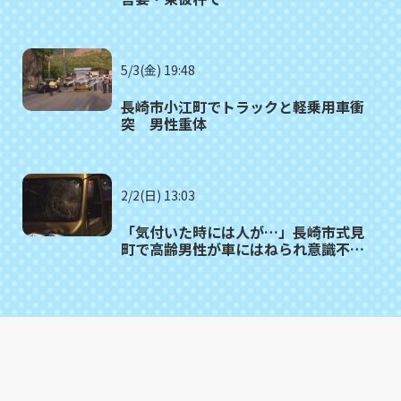
5/3(金) 19:48
長崎市小江町でトラックと軽乗用車衝
突 男性重体
2/2(日) 13:03
「気付いた時には人が…」長崎市式見
町で高齢男性が車にはねられ意識不明
の重体