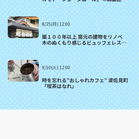
がゆく⑫≫
8/25(月) 12:00
築１００年以上 窯元の建物をリノベ
木のぬくもり感じるビュッフェレスト
ラン 波佐見町「御堂舎（みどう
や）」
9/10(火) 12:00
時を忘れる”おしゃれカフェ” 波佐見町
「喫茶はなれ」