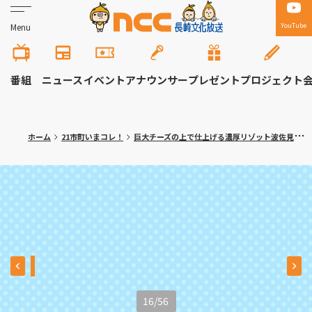
YouTube
Menu
番組
ニュース
イベント
アナウンサー
プレゼント
プロジェクト
ホーム
21市町いまコレ！
巨大チーズの上で仕上げる濃厚リゾット波佐見町「ラ・セコンダ・カーザ」〈満腹記者がゆく⑬〉
16
/
56