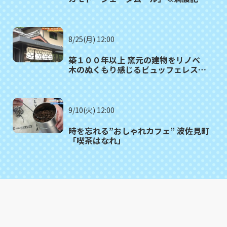
がゆく⑫≫
8/25(月) 12:00
築１００年以上 窯元の建物をリノベ
木のぬくもり感じるビュッフェレスト
ラン 波佐見町「御堂舎（みどう
や）」
9/10(火) 12:00
時を忘れる”おしゃれカフェ” 波佐見町
「喫茶はなれ」