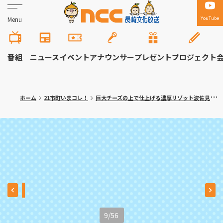
YouTube
Menu
番組
ニュース
イベント
アナウンサー
プレゼント
プロジェクト
ホーム
21市町いまコレ！
巨大チーズの上で仕上げる濃厚リゾット波佐見町「ラ・セコンダ・カーザ」〈満腹記者がゆく⑬〉
9
/
56