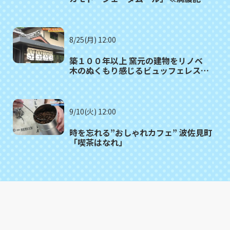
がゆく⑫≫
8/25(月) 12:00
築１００年以上 窯元の建物をリノベ
木のぬくもり感じるビュッフェレスト
ラン 波佐見町「御堂舎（みどう
や）」
9/10(火) 12:00
時を忘れる”おしゃれカフェ” 波佐見町
「喫茶はなれ」