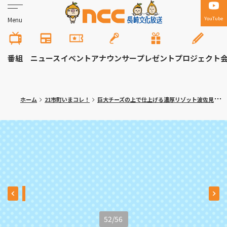
YouTube
Menu
番組
ニュース
イベント
アナウンサー
プレゼント
プロジェクト
ホーム
21市町いまコレ！
巨大チーズの上で仕上げる濃厚リゾット波佐見町「ラ・セコンダ・カーザ」〈満腹記者がゆく⑬〉
52
/
56