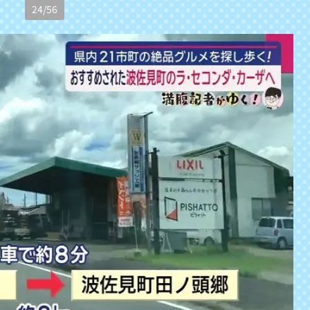
24
/
56