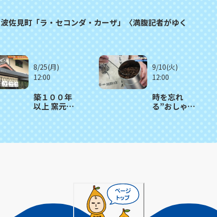
ト波佐見町「ラ・セコンダ・カーザ」〈満腹記者がゆく
8/25(月)
9/10(火)
12:00
12:00
築１００年
時を忘れ
以上 窯元の
る”おしゃれ
建物をリノ
カフェ” 波
ベ 木のぬ
佐見町「喫
くもり感じ
茶はなれ」
るビュッフ
ェレストラ
ン 波佐見
町「御堂舎
（みどう
や）」