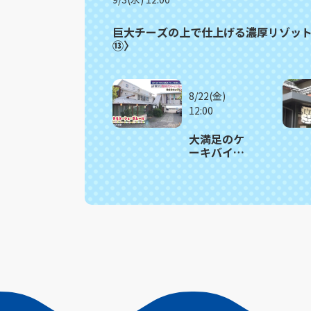
巨大チーズの上で仕上げる濃厚リゾッ
⑬〉
8/22(金)
12:00
大満足のケ
ーキバイキ
ング 雲仙市
「オカモ
ト・シェ・
ダムール」
≪満腹記者
がゆく⑫≫