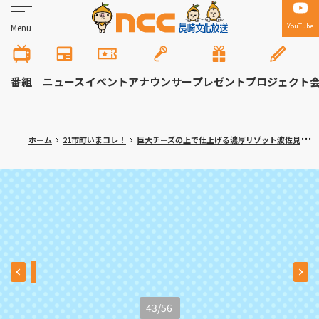
YouTube
Menu
番組
ニュース
イベント
アナウンサー
プレゼント
プロジェクト
ホーム
21市町いまコレ！
巨大チーズの上で仕上げる濃厚リゾット波佐見町「ラ・セコンダ・カーザ」〈満腹記者がゆく⑬〉
43
/
56