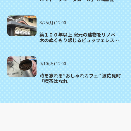
がゆく⑫≫
8/25(月) 12:00
築１００年以上 窯元の建物をリノベ
木のぬくもり感じるビュッフェレスト
ラン 波佐見町「御堂舎（みどう
や）」
9/10(火) 12:00
時を忘れる”おしゃれカフェ” 波佐見町
「喫茶はなれ」