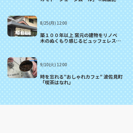
がゆく⑫≫
8/25(月) 12:00
築１００年以上 窯元の建物をリノベ
木のぬくもり感じるビュッフェレスト
ラン 波佐見町「御堂舎（みどう
や）」
9/10(火) 12:00
時を忘れる”おしゃれカフェ” 波佐見町
「喫茶はなれ」