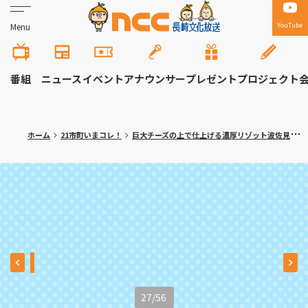
YouTube
Menu
番組
ニュース
イベント
アナウンサー
プレゼント
プロジェクト
ホーム
21市町いまコレ！
巨大チーズの上で仕上げる濃厚リゾット波佐見町「ラ・セコンダ・カーザ」〈満腹記者がゆく⑬〉
27
/
56