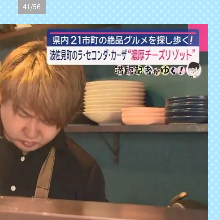
41
/
56