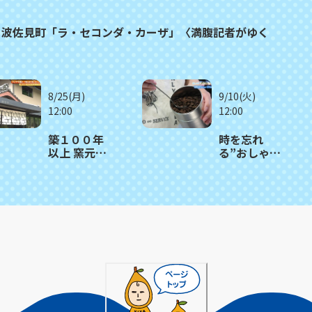
ト波佐見町「ラ・セコンダ・カーザ」〈満腹記者がゆく
8/25(月)
9/10(火)
12:00
12:00
築１００年
時を忘れ
以上 窯元の
る”おしゃれ
建物をリノ
カフェ” 波
ベ 木のぬ
佐見町「喫
くもり感じ
茶はなれ」
るビュッフ
ェレストラ
ン 波佐見
町「御堂舎
（みどう
や）」