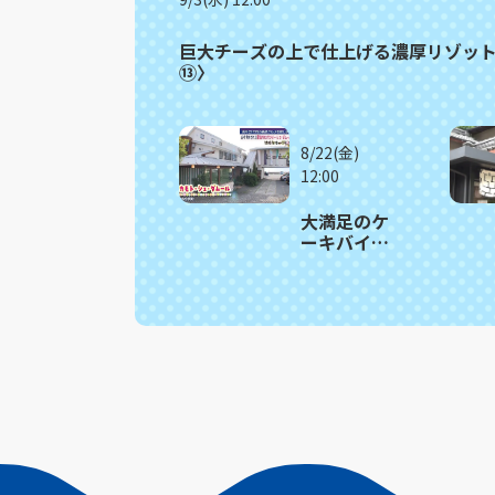
巨大チーズの上で仕上げる濃厚リゾッ
⑬〉
8/22(金)
12:00
大満足のケ
ーキバイキ
ング 雲仙市
「オカモ
ト・シェ・
ダムール」
≪満腹記者
がゆく⑫≫