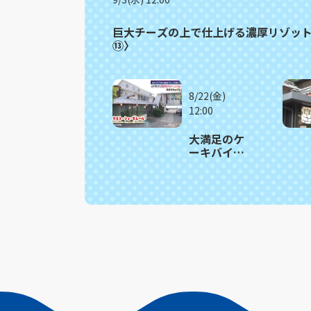
巨大チーズの上で仕上げる濃厚リゾッ
⑬〉
8/22(金)
12:00
大満足のケ
ーキバイキ
ング 雲仙市
「オカモ
ト・シェ・
ダムール」
≪満腹記者
がゆく⑫≫