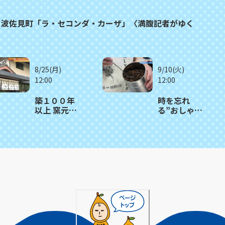
ト波佐見町「ラ・セコンダ・カーザ」〈満腹記者がゆく
8/25(月)
9/10(火)
12:00
12:00
築１００年
時を忘れ
以上 窯元の
る”おしゃれ
建物をリノ
カフェ” 波
ベ 木のぬ
佐見町「喫
くもり感じ
茶はなれ」
るビュッフ
ェレストラ
ン 波佐見
町「御堂舎
（みどう
や）」