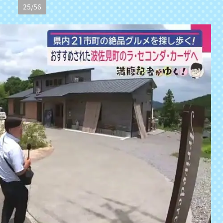
25
/
56