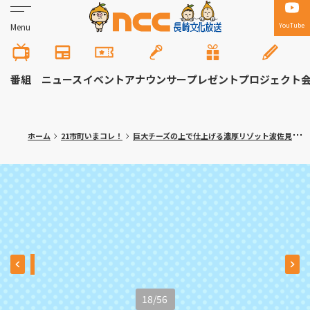
YouTube
Menu
番組
ニュース
イベント
アナウンサー
プレゼント
プロジェクト
ホーム
21市町いまコレ！
巨大チーズの上で仕上げる濃厚リゾット波佐見町「ラ・セコンダ・カーザ」〈満腹記者がゆく⑬〉
18
/
56