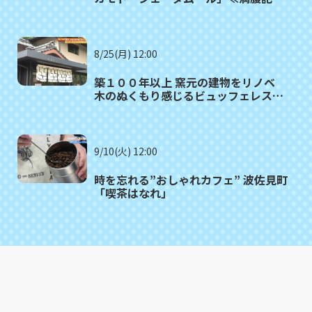
がゆく⑫≫
8/25(月) 12:00
築１００年以上 窯元の建物をリノベ
木のぬくもり感じるビュッフェレスト
ラン 波佐見町「御堂舎（みどう
や）」
9/10(火) 12:00
時を忘れる”おしゃれカフェ” 波佐見町
「喫茶はなれ」