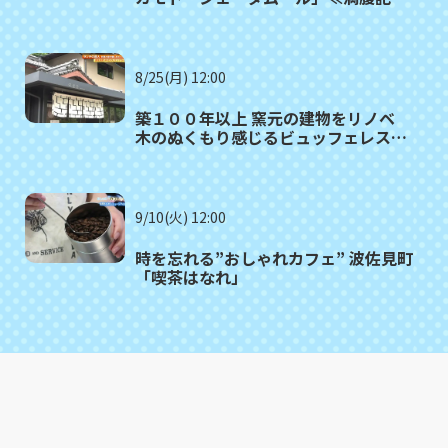
がゆく⑫≫
8/25(月) 12:00
築１００年以上 窯元の建物をリノベ
木のぬくもり感じるビュッフェレスト
ラン 波佐見町「御堂舎（みどう
や）」
9/10(火) 12:00
時を忘れる”おしゃれカフェ” 波佐見町
「喫茶はなれ」