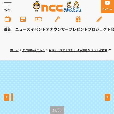
YouTube
Menu
番組
ニュース
イベント
アナウンサー
プレゼント
プロジェクト
ホーム
21市町いまコレ！
巨大チーズの上で仕上げる濃厚リゾット波佐見町「ラ・セコンダ・カーザ」〈満腹記者がゆく⑬〉
21
/
56