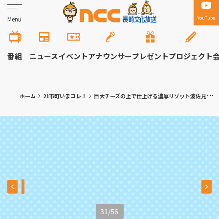
YouTube
Menu
番組
ニュース
イベント
アナウンサー
プレゼント
プロジェクト
ホーム
21市町いまコレ！
巨大チーズの上で仕上げる濃厚リゾット波佐見町「ラ・セコンダ・カーザ」〈満腹記者がゆく⑬〉
31
/
56