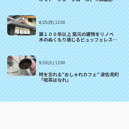
がゆく⑫≫
8/25(月) 12:00
築１００年以上 窯元の建物をリノベ
木のぬくもり感じるビュッフェレスト
ラン 波佐見町「御堂舎（みどう
や）」
9/10(火) 12:00
時を忘れる”おしゃれカフェ” 波佐見町
「喫茶はなれ」