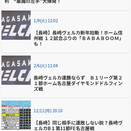
利 “悪魔の左手”大爆発！
1/9(火) 12:02
【長崎】長崎ヴェルカ新年始動！ホーム信
州戦 １２試合ぶりの「ＢＡＢＡＢＯＯＭ」
も！
2/6(火) 11:04
長崎ヴェルカ連勝ならず Ｂ１リーグ第２
１節ホーム名古屋ダイヤモンドドルフィン
ズ戦
12/11(月) 20:10
【長崎】同じ相手に連敗しない説？長崎ヴ
ェルカB１第11節FE名古屋戦