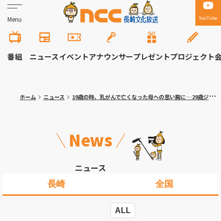
YouTube
Menu
番組
ニュース
イベント
アナウンサー
プレゼント
プロジェクト
ホーム
ニュース
19歳の時、乳がんで亡くなった母への思い胸に…29歳ジョンソンが37得点を挙げMVP B1第3節・長崎ヴェルカが三河に快勝
News
ニュース
長崎
全国
ALL