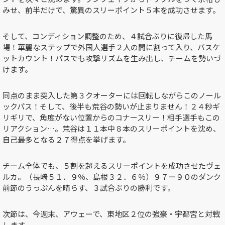
みせ、前半だけで、驚異のスリーポイント５本を成功させます。
そして、コンディション調整のため、４試合ぶりに復帰した馬
場！華麗なステップで外国人選手２人の間に割って入り、バスケ
ットカウント！パスでも攻撃リズムを生み出し、チームを勢いづ
けます。
同点のまま突入した第３クオーターには回転しながらこのノール
ックパス！そして、後半も荒谷の勢いが止まりません！２４秒ギ
リギリで、角度がない位置からのコナースリー！相手選手もこの
リアクション…。荒谷は１１本中８本のスリーポイントを沈め、
自己最多となる２７得点を挙げます。
チーム全体でも、５割を超えるスリーポイントを成功させたヴェ
ルカ。（長崎５１．９％、島根３２．６％）９７ー９０のダンク
前節のうっぷんを晴らす、３試合ぶりの勝利です。
次節は、今週末、アウェーで、東地区２位の強豪・宇都宮と対戦
します。