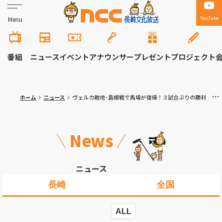
YouTube
Menu
番組
ニュース
イベント
アナウンサー
プレゼント
プロジェクト
ホーム
ニュース
ヴェルカ敵地･島根戦で馬場が復帰！３試合ぶりの勝利 “悪魔の左手”大爆発！
News
ニュース
長崎
全国
ALL