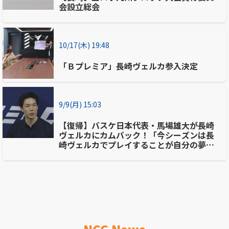
会設立総会
10/17(木) 19:48
「Ｂプレミア」長崎ヴェルカ参入決定
9/9(月) 15:03
【復帰】バスケ日本代表・馬場雄大が長崎
ヴェルカにカムバック！「今シーズンは長
崎ヴェルカでプレイすることが自分の夢を
叶える為には最善」