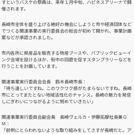
すというバスケの祭典は、来年１月中旬、ハピネスアリーナで開
催されます。
長崎市全体を盛り上げる絶好の機会にしようと市や経済団体など
でつくる関連事業の実行委員会の総会が初めて開かれ、事業計画
案などが承認されました。
市内各所に県産品を販売する物産ブースや、パブリックビューイ
ング会場を設けるほか、街中の回遊を促すスタンプラリーなどを
行うことを計画しています。
関連事業実行委員会会長 鈴木長崎市長：
「待ち遠しいですね。このワクワク感がたまらないですね。長崎
市にとってまたとない地域活性化のチャンス。長崎の魅力を発信
しにぎわいにつながるように努めていきたい」
関連事業実行委員会副会長 長崎ヴェルカ・伊藤拓摩社長兼Ｇ
Ｍ：
「前例にとらわれないような取り組みをしてさすが長崎だと。ア