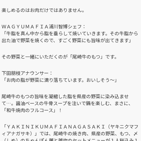
楽しめるのはお肉だけではありません。
ＷＡＧＹＵＭＡＦＩＡ浦川智博シェフ：
「牛脂を真ん中から脂を垂らして焼いていきます。その牛脂から
出た油で野菜を焼くので、すごく野菜にも旨味が出てきます」
その野菜と一緒にいただくのが「尾崎牛のもつ」です。
下田朋枝アナウンサー：
「お肉の脂が野菜に滴り落ちています。おいしそう～」
尾崎牛のもつの旨味を凝縮した脂を県産の野菜に染み込ませ
て…。醤油ベースの牛骨スープを注いで鍋を楽しむ、まさに、
「和牛焼肉のフルコース」！
「ＹＡＫＩＮＩＫＵＭＡＦＩＡＮＡＧＡＳＡＫＩ（ヤキニクマフ
ィアナガサキ）」では、尾崎牛の焼き肉、県産の野菜、もつ、〆
（しめ）のちゃんぽん麺と雑炊のセットメニューが１人税込み１