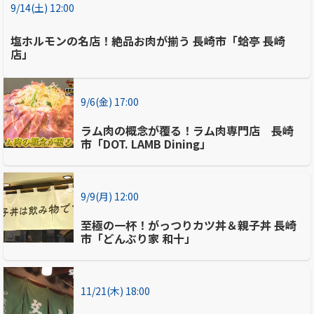
9/14(土) 12:00
塩ホルモンの名店！絶品お肉が揃う 長崎市「蛤亭 長崎
店」
9/6(金) 17:00
ラム肉の概念が覆る！ラム肉専門店 長崎
市「DOT. LAMB Dining」
9/9(月) 12:00
至極の一杯！がっつりカツ丼＆親子丼 長崎
市「どんぶり家 和十」
11/21(木) 18:00