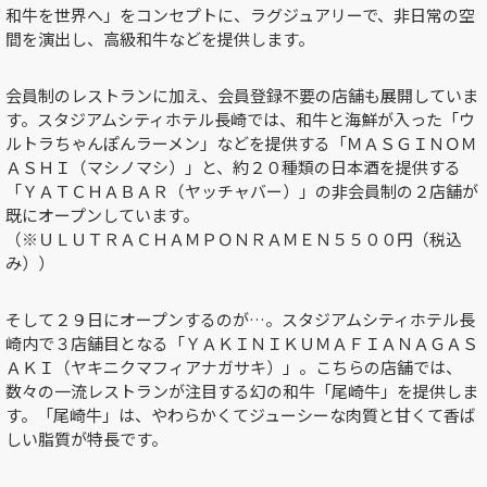
和牛を世界へ」をコンセプトに、ラグジュアリーで、非日常の空
間を演出し、高級和牛などを提供します。
会員制のレストランに加え、会員登録不要の店舗も展開していま
す。スタジアムシティホテル長崎では、和牛と海鮮が入った「ウ
ルトラちゃんぽんラーメン」などを提供する「ＭＡＳＧＩＮＯＭ
ＡＳＨＩ（マシノマシ）」と、約２０種類の日本酒を提供する
「ＹＡＴＣＨＡＢＡＲ（ヤッチャバー）」の非会員制の２店舗が
既にオープンしています。
（※ＵＬＵＴＲＡＣＨＡＭＰＯＮＲＡＭＥＮ５５００円（税込
み））
そして２９日にオープンするのが…。スタジアムシティホテル長
崎内で３店舗目となる「ＹＡＫＩＮＩＫＵＭＡＦＩＡＮＡＧＡＳ
ＡＫＩ（ヤキニクマフィアナガサキ）」。こちらの店舗では、
数々の一流レストランが注目する幻の和牛「尾崎牛」を提供しま
す。「尾崎牛」は、やわらかくてジューシーな肉質と甘くて香ば
しい脂質が特長です。