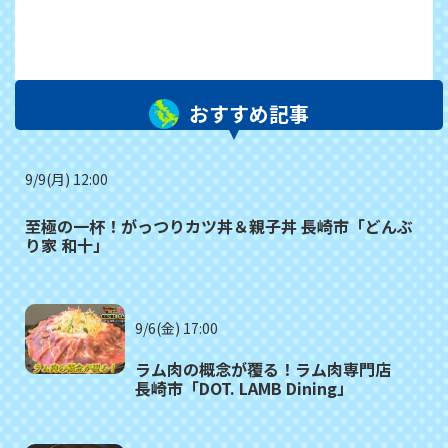
おすすめ記事
9/9(月) 12:00
至極の一杯！がっつりカツ丼＆親子丼 長崎市「どんぶ
り家 和十」
9/6(金) 17:00
ラム肉の概念が覆る！ラム肉専門店
長崎市「DOT. LAMB Dining」