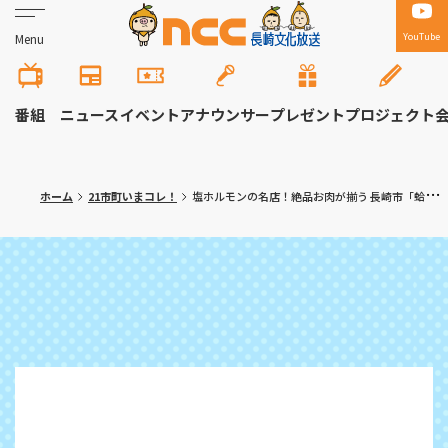
YouTube
Menu
番組
ニュース
イベント
アナウンサー
プレゼント
プロジェクト
ホーム
21市町いまコレ！
塩ホルモンの名店！絶品お肉が揃う 長崎市「蛤亭 長崎店」