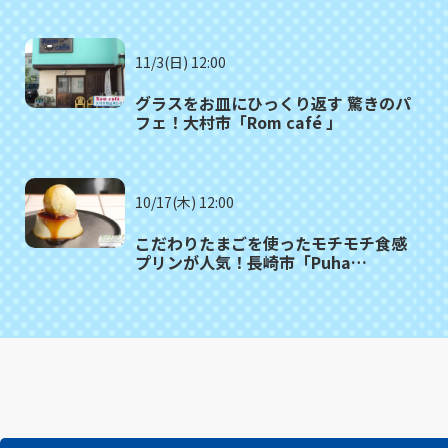
「SALUTE（サルーテ）」
11/3(日) 12:00
グラスをお皿にひっくり返す 驚きのパ
フェ！大村市「Rom café 」
10/17(木) 12:00
こだわりたまごを使ったモチモチ食感
プリンが人気！長崎市「Puha
COFFEE STAND」