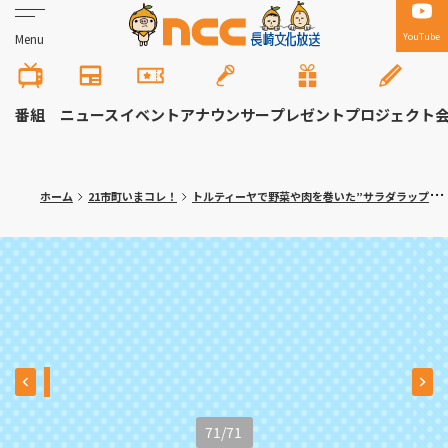
YouTube
Menu
番組
ニュース
イベント
アナウンサー
プレゼント
プロジェクト
ホーム
21市町いまコレ！
トルティーヤで野菜や肉を巻いた”サラダラップ”専門店！大村市「ロールン」
71
/
71