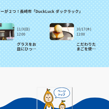
が２つ！長崎市「DuckLuck ダックラック」
11/3(日)
10/17(木)
12:00
12:00
グラスをお
こだわりた
皿にひっく
まごを使っ
り返す 驚き
たモチモチ
のパフェ！
食感プリン
大村市
が人気！長
「Rom
崎市「Puha
café 」
COFFEE
STAND」