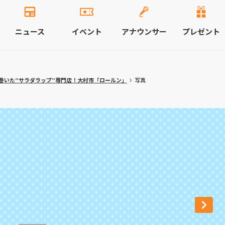
ニュース
イベント
アナウンサー
プレゼント
巻いた”サラダラップ”専門店！大村市「ロールン」
写真