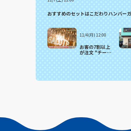
おすすめのセットはこだわりハンバーガー
11/4(月) 12:00
お客の7割以上
が注文 "チーズ
の王様"使用の
パスタ 長崎市
「SALUTE（サ
ルーテ）」