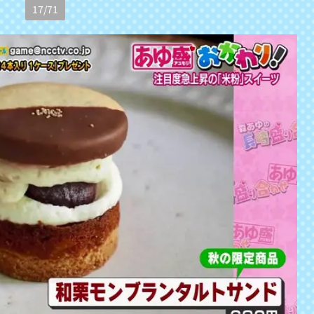
17
/
71