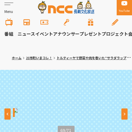
YouTube
Menu
番組
ニュース
イベント
アナウンサー
プレゼント
プロジェクト
ホーム
21市町いまコレ！
トルティーヤで野菜や肉を巻いた”サラダラップ”専門店！大村市「ロールン」
69
/
71